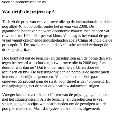
voor de economische crisis.
Wat drijft de prijzen op?
Toch zit de prijs van een vat ruwe olie op de internationale markten
nog altijd 40 tot 50 dollar onder het niveau van 2008. De
gigantische boom van de wereldeconomie maakte toen dat een vat
ruwe olie tot 150 dollar per vat klom. Vandaag is het vooral de grote
vraag vanuit opkomende industrielanden zoals China of India die de
prijs opdrijft. De onzekerheid in de Arabische wereld verhoogt de
druk op de prijzen.
Hoe komt het dat de benzine- en dieselprijzen aan de pomp dan wel
tegen het record aanschurken, terwijl ruwe olie in 2008 nog fors
duurder was dan nu? Dat is onder meer te verklaren door de
accijnzen en btw. De belastingdruk aan de pomp is de laatste jaren
immers aanzienlijk toegenomen. Van elke liter benzine gaat
ongeveer 55 procent naar de staat, voor diesel is dat 46 procent. Bij
een prijsstijging ziet de staat ook haar btw-inkomsten stijgen.
Vroeger kon de overheid de effecten van de prijsstijgingen beperken
met het cliquetsysteem. Als de benzine- en dieselprijzen te veel
stegen, ging de accijns wat naar beneden om de gevolgen aan de
pomp te minderen. Maar dat systeem is inmiddels afgevoerd.